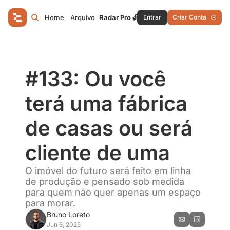
Home
Arquivo
Radar Pro 🔓
Entrar
Criar Conta
#133: Ou você 
terá uma fábrica 
de casas ou será 
cliente de uma
O imóvel do futuro será feito em linha 
de produção e pensado sob medida 
para quem não quer apenas um espaço 
para morar.
Bruno Loreto
Jun 6, 2025