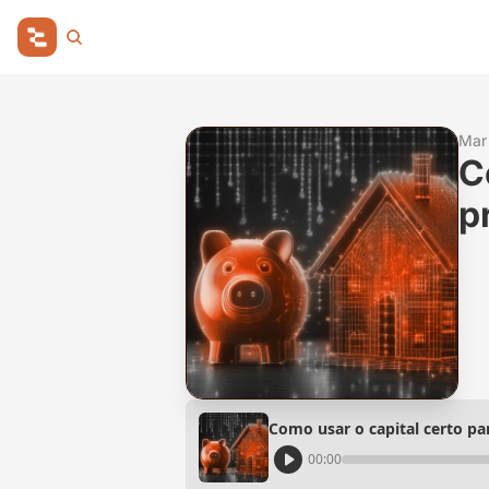
Mar
C
p
Como usar o capital certo par
00:00