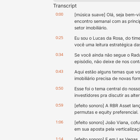
Transcript
0:00
[música suave] Olá, seja bem-v
encontro semanal com as princi
setor imobiliário.
0:25
Eu sou o Lucas da Rosa, do time
você uma leitura estratégica d
0:34
Se você ainda não segue o Radar
episódio, não deixe de nos cont
0:43
Aqui estão alguns temas que voc
imobiliário precisa de novas fo
0:50
Esse foi o tema central do noss
investidores pra discutir as alt
0:59
[efeito sonoro] A RBR Asset lanç
permutas e equity preferencial.
1:06
[efeito sonoro] João Viana, cofu
em sua aposta pela verticalizaç
1:14
[efeito sonoro] E em Las Vegas,