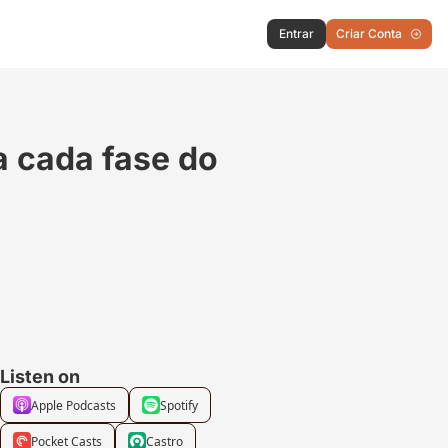
Entrar
Criar Conta
 cada fase do 
Listen on
Apple Podcasts
Spotify
Pocket Casts
Castro