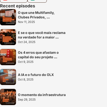
Recent episodes
O que une Multifamily, 
Clubes Privados, 
Residenciais mistos e Senior 
Nov 11, 2025
Living
E se o que você mais reclama 
na verdade for a maior 
proteção para o seu 
Oct 24, 2025
negócio?
Os 4 erros que afastam o 
capital do seu projeto 
imobiliário
Oct 9, 2025
A IA e o futuro do OLX
Oct 8, 2025
O momento da infraestrutura
Sep 29, 2025