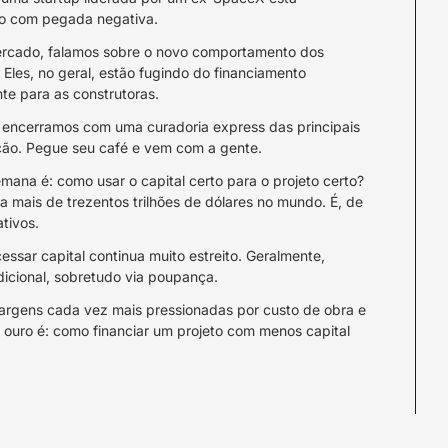
o com pegada negativa.
mercado, falamos sobre o novo comportamento dos 
 Eles, no geral, estão fugindo do financiamento 
te para as construtoras.
, encerramos com uma curadoria express das principais 
ção. Pegue seu café e vem com a gente.
emana é: como usar o capital certo para o projeto certo? 
 mais de trezentos trilhões de dólares no mundo. É, de 
ativos.
essar capital continua muito estreito. Geralmente, 
adicional, sobretudo via poupança.
margens cada vez mais pressionadas por custo de obra e 
e ouro é: como financiar um projeto com menos capital 
ão do Deep Dive cinco, um evento que nós realizamos 
 membros do programa Insider.
res e investidores mergulharam em painéis e 