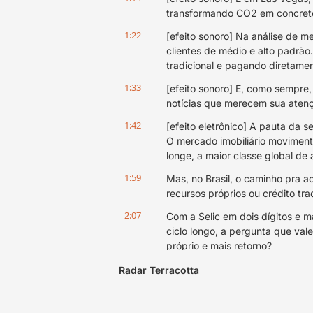
transformando CO2 em concret
1:22
[efeito sonoro] Na análise de 
clientes de médio e alto padrão.
tradicional e pagando diretamen
1:33
[efeito sonoro] E, como sempre
notícias que merecem sua aten
1:42
[efeito eletrônico] A pauta da s
O mercado imobiliário movimenta
longe, a maior classe global de 
1:59
Mas, no Brasil, o caminho pra ac
recursos próprios ou crédito tr
2:07
Com a Selic em dois dígitos e 
ciclo longo, a pergunta que val
próprio e mais retorno?
2:20
Essa foi exatamente a provocaç
Radar Terracotta
essa semana em São Paulo com
2:28
Durante dois dias, empreendedo