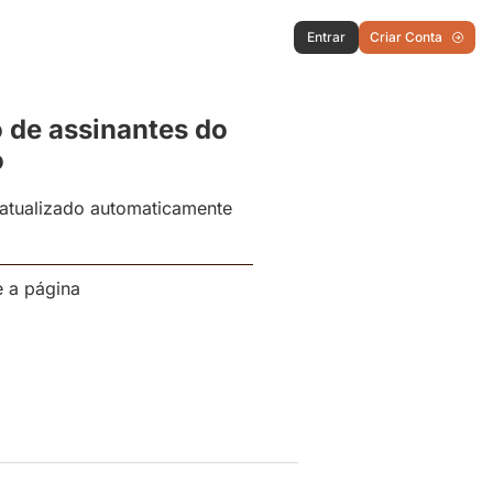
Entrar
Criar Conta
o de assinantes do
o
á atualizado automaticamente
e a página