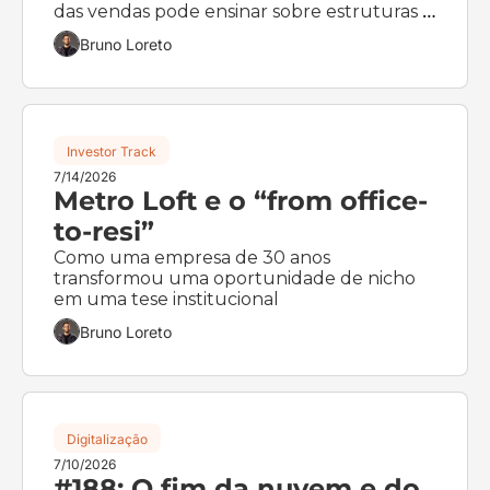
das vendas pode ensinar sobre estruturas 
financeiras 
Bruno Loreto
Investor Track
7/14/2026
Metro Loft e o “from office-
to-resi”
Como uma empresa de 30 anos 
transformou uma oportunidade de nicho 
em uma tese institucional
Bruno Loreto
Digitalização
7/10/2026
#188: O fim da nuvem e do 