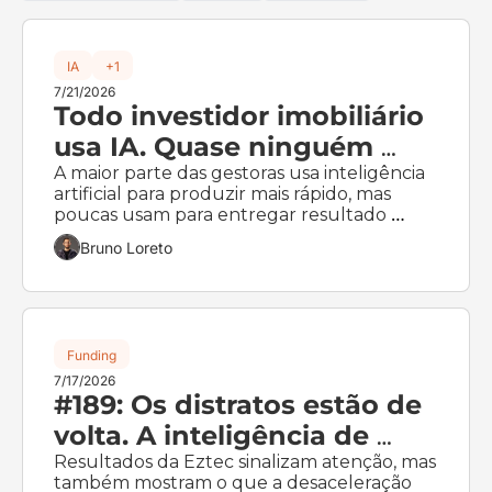
IA
+1
7/21/2026
Todo investidor imobiliário 
usa IA. Quase ninguém 
está gerando alfa com ela.
A maior parte das gestoras usa inteligência 
artificial para produzir mais rápido, mas 
poucas usam para entregar resultado 
adicional para o cotista
Bruno Loreto
Funding
7/17/2026
#189: Os distratos estão de 
volta. A inteligência de 
capital também
Resultados da Eztec sinalizam atenção, mas 
também mostram o que a desaceleração 