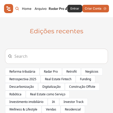
Home
Arquivo
Radar Pro 🔓
Entrar
Criar Conta
Edições recentes
Reforma tributária
Radar Pro
Retrofit
Negócios
Retrospectiva 2025
Real Estate Fintech
Funding
Descarbonização
Digitalização
Construção Offsite
Robótica
Real Estate como Serviço
Investimento imobiliário
IA
Investor Track
Wellness & Lifestyle
Vendas
Residencial