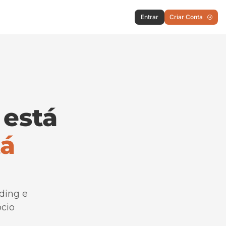
Entrar
Criar Conta
está 
á 
ing e 
io 