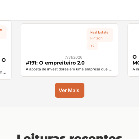
e 
Real Estate 
Fintech
+2
O 
7/31/2026
 O 
#191: O empreiteiro 2.0
MC
A aposta de investidores em uma empresa que 
A in
m 
combina IA e robótica para empilhar tijolos
com
tor
Ver Mais 
Leituras recentes