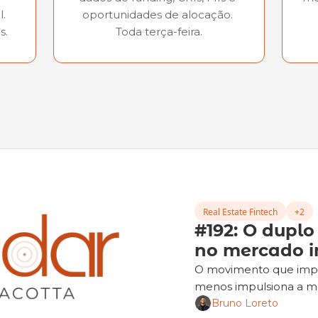
. 
oportunidades de alocação. 
s.
Toda terça-feira.
Real Estate Fintech
+2
#192: O duplo 
no mercado im
O movimento que impu
menos impulsiona a ma
Bruno Loreto