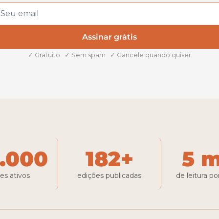
Assinar grátis
✓ Gratuito   ✓ Sem spam   ✓ Cancele quando quiser
0.000
182+
5 m
res ativos
edições publicadas
de leitura p