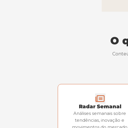
O q
Conteú
Radar Semanal
Análises semanais sobre 
tendências, inovação e 
movimentos do mercado 