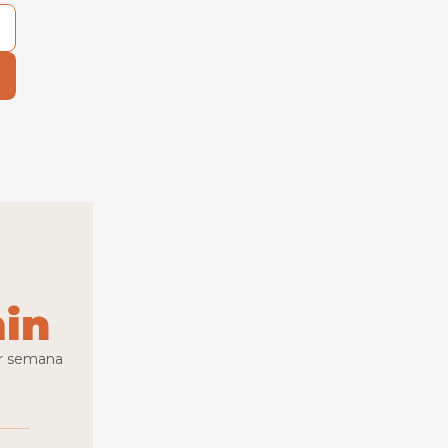
in
or semana