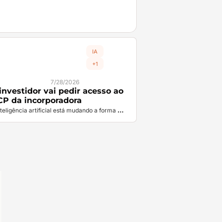
IA
+1
7/28/2026
investidor vai pedir acesso ao 
P da incorporadora
teligência artificial está mudando a forma 
o as empresas trocam informação e pode 
nar a planilha mensal um instrumento obsoleto 
de prestação de contas 