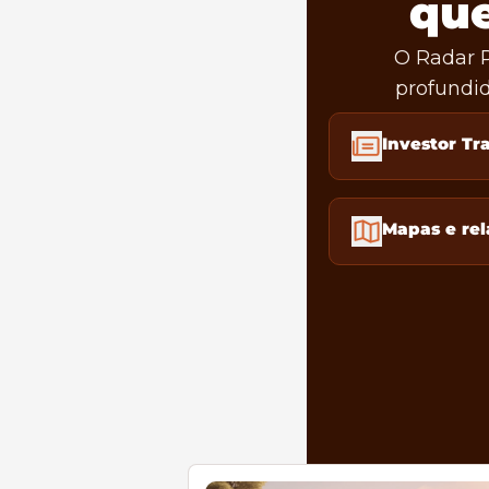
que
O Radar P
profundid
Investor Tr
Mapas e rel