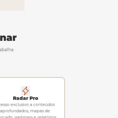
inar
balha 
Radar Pro
esso exclusivo a conteúdos 
aprofundados, mapas de 
rcado, webinars e relatórios 