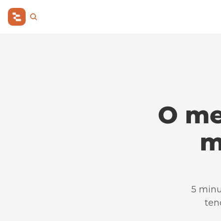
O mer
m
5 minu
ten