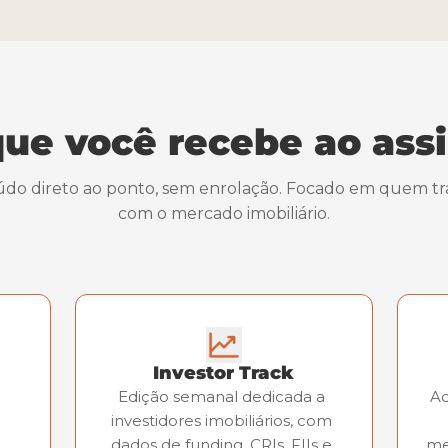
ue você recebe ao ass
do direto ao ponto, sem enrolação. Focado em quem tra
com o mercado imobiliário.
Investor Track
Edição semanal dedicada a 
Ac
investidores imobiliários, com 
dados de funding, CRIs, FIIs e 
me