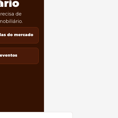
ário
ecisa de 
obiliário.
das do mercado
 eventos