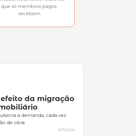
que só membros pagos 
recebem.
efeito da migração 
obiliário
lsiona a demanda, cada vez 
̃o de obra
8/7/2026