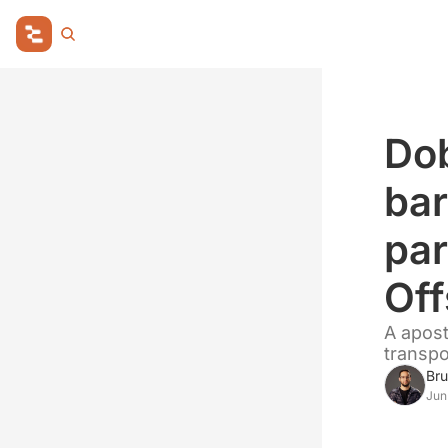
Dob
bar
par
Off
A apost
transpo
Bru
Jun