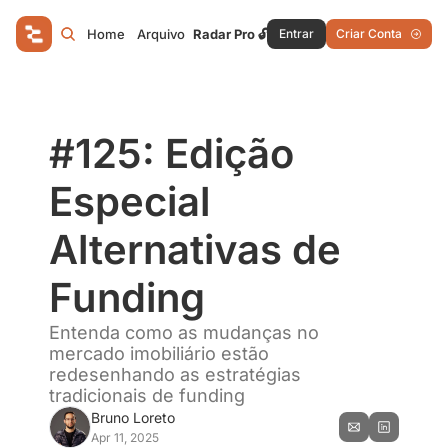
Home
Arquivo
Radar Pro 🔓
Entrar
Criar Conta
#125: Edição 
Especial 
Alternativas de 
Funding
Entenda como as mudanças no 
mercado imobiliário estão 
redesenhando as estratégias 
tradicionais de funding
Bruno Loreto
Apr 11, 2025