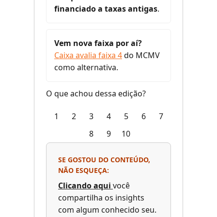
financiado a taxas antigas
.
Vem nova faixa por aí?
Caixa avalia faixa 4
do MCMV
como alternativa.
O que achou dessa edição?
1
2
3
4
5
6
7
8
9
10
SE GOSTOU DO CONTEÚDO,
NÃO ESQUEÇA:
Clicando aqui
você
compartilha os insights
com algum conhecido seu.