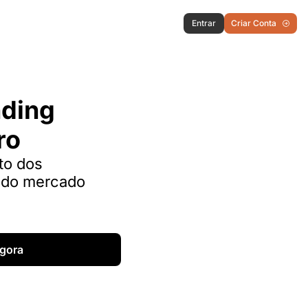
Entrar
Criar Conta
ding 
ro
o dos 
 do mercado 
gora