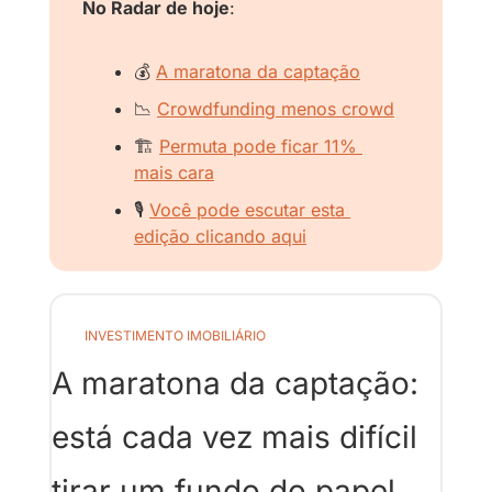
No Radar de hoje
:
💰 
A maratona da captação
📉
Crowdfunding menos crowd
🏗️
Permuta pode ficar 11% 
mais cara
🎙️ 
Você pode escutar esta 
edição clicando aqui
INVESTIMENTO IMOBILIÁRIO
A maratona da captação: 
está cada vez mais difícil 
tirar um fundo do papel