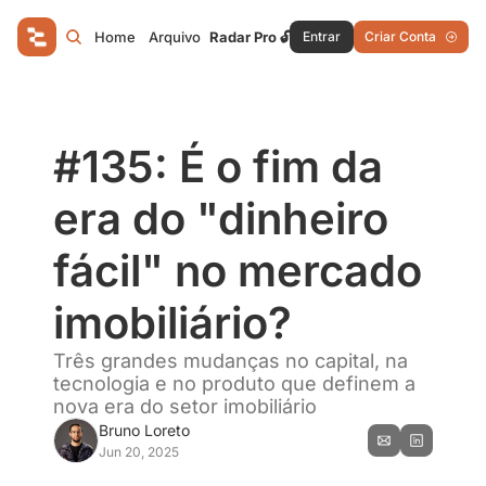
Home
Arquivo
Radar Pro 🔓
Entrar
Criar Conta
#135: É o fim da 
era do "dinheiro 
fácil" no mercado 
imobiliário?
Três grandes mudanças no capital, na 
tecnologia e no produto que definem a 
nova era do setor imobiliário
Bruno Loreto
Jun 20, 2025