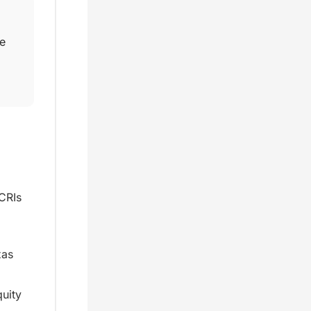
e 
RIs 
as 
uity 