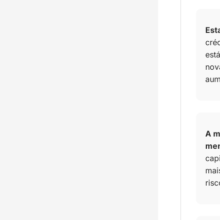
Est
créd
est
nova
aum
A m
men
cap
mai
risc