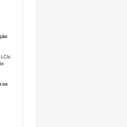
ção 
LCIs 
de 
 
 os 