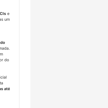
LCIs
 e 
as um 
do 
nada. 
m 
r do 
ial 
a 
s até 