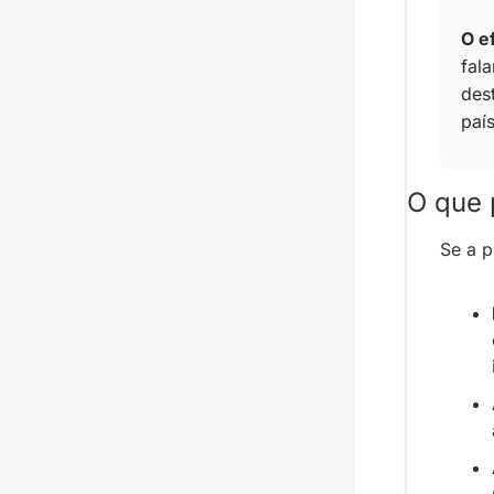
O e
fal
des
país
O que 
Se a p