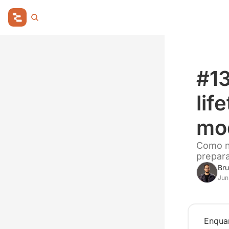
#13
lif
mo
Como na
prepara
Bru
Jun
Enquan