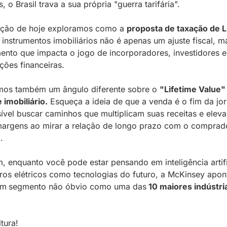
s, o Brasil trava a sua própria "guerra tarifária". 
ição de hoje exploramos como a 
proposta de taxação de 
 instrumentos imobiliários não é apenas um ajuste fiscal, m
nto que impacta o jogo de incorporadores, investidores e 
uições financeiras.
mos também um ângulo diferente sobre o 
"Lifetime Value" 
e imobiliário.
 Esqueça a ideia de que a venda é o fim da jor
ível buscar caminhos que multiplicam suas receitas e eleva
argens ao mirar a relação de longo prazo com o comprado
.
m, enquanto você pode estar pensando em inteligência artific
ros elétricos como tecnologias do futuro, a McKinsey apont
um
segmento não óbvio como uma das
 10 maiores indústria
itura!