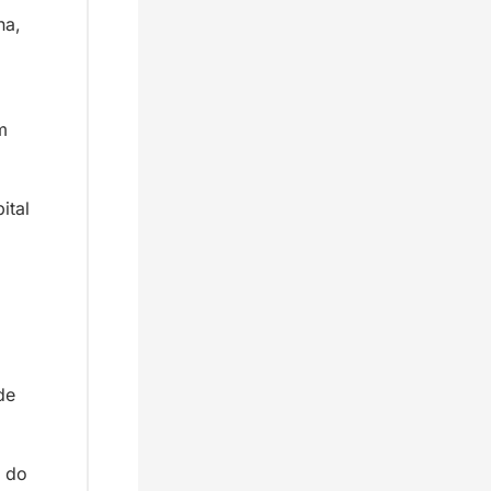
a, 
 
tal 
e 
 do 