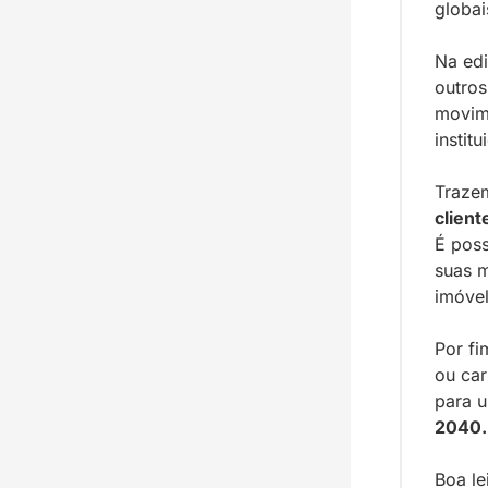
globai
Na ed
outros
movime
instit
Traze
client
É poss
suas m
imóvel
Por fi
ou car
para 
2040.
Boa le