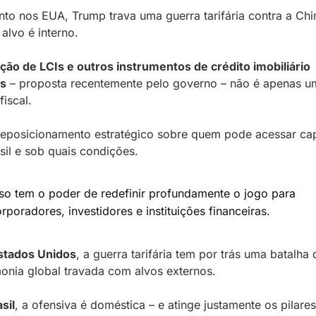
to nos EUA, Trump trava uma guerra tarifária contra a Chin
 alvo é interno.
ção de LCIs e outros instrumentos de crédito imobiliário 
os
 – proposta recentemente pelo governo – não é apenas um
fiscal. 
eposicionamento estratégico sobre quem pode acessar capi
sil e sob quais condições. 
sso tem o poder de redefinir profundamente o jogo para 
orporadores, investidores e instituições financeiras.
stados Unidos
, a guerra tarifária tem por trás uma batalha d
nia global travada com alvos externos. 
sil
, a ofensiva é doméstica – e atinge justamente os pilares