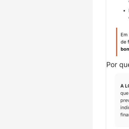
Em 
de 
bo
Por qu
A L
que
prev
indi
fin