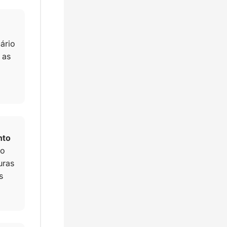
ário 
as 
to 
o 
ras 
 