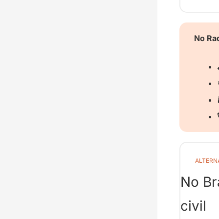
No Rad

ALTERN
No Bra
civil