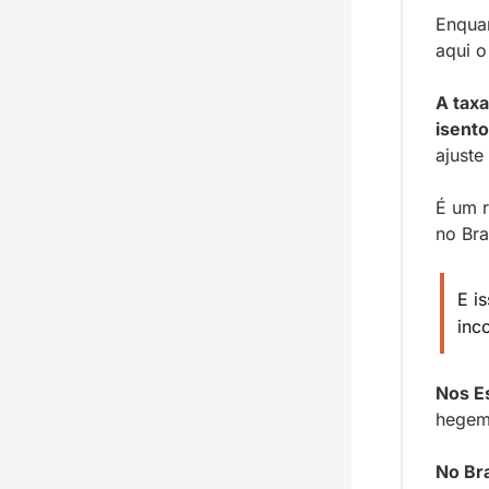
Enquan
aqui o
A taxa
isent
ajuste 
É um r
no Bra
E i
inc
Nos E
hegemo
No Bra