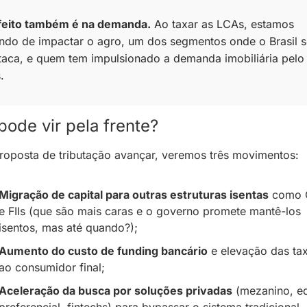
feito também é na demanda.
 Ao taxar as LCAs, estamos 
ando de impactar o agro, um dos segmentos onde o Brasil s
taca, e quem tem impulsionado a demanda imobiliária pelo 
.
pode vir pela frente?
roposta de tributação avançar, veremos três movimentos:
Migração de capital para outras estruturas isentas
 como C
e FIIs (que são mais caras e o governo promete mantê-los 
isentos, mas até quando?)
;
Aumento do custo de funding bancário
 e elevação das tax
ao consumidor final
;
Aceleração da busca por soluções privadas
 (mezanino, eq