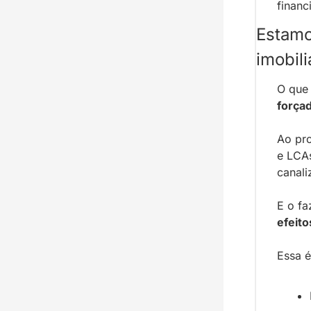
financ
Estamo
imobili
O que 
forçad
Ao pro
e LCA
canali
E o f
efeito
Essa é