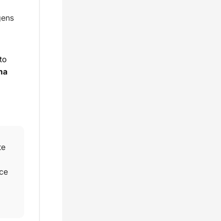
ens 
o 
a 
e 
ce 