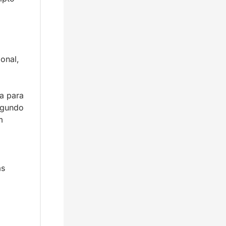
onal, 
 para 
egundo 
 
s 