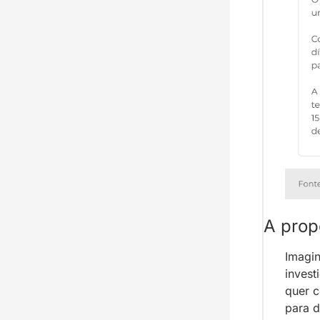
A prop
Imagin
invest
quer c
para d