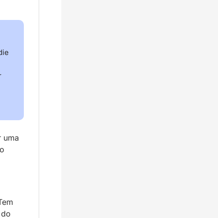
ie 
 
 uma 
o 
Tem 
 do 