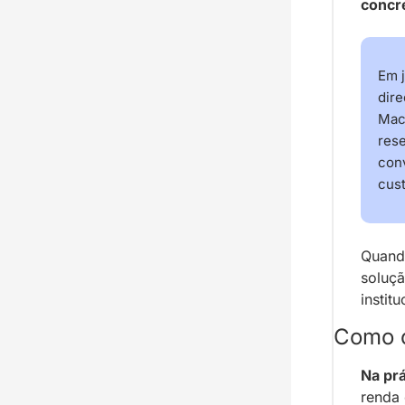
concre
Em j
dire
Mac
rese
conv
cus
Quando
soluçã
instit
Como o
Na prá
renda 