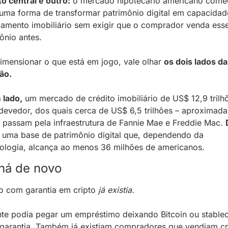
o central é outro:
 o mercado hipotecário americano começ
 uma forma de transformar patrimônio digital em capacidade
iamento imobiliário sem exigir que o comprador venda esse
ônio antes. 
imensionar o que está em jogo, vale olhar 
os dois lados da 
ão.
 lado,
 um mercado de crédito imobiliário de US$ 12,9 trilh
devedor, dos quais cerca de US$ 6,5 trilhões – aproximada
passam pela infraestrutura de Fannie Mae e Freddie Mac. 
 uma base de patrimônio digital que, dependendo da 
logia, alcança ao menos 36 milhões de americanos. 
há de novo
o com garantia em cripto 
já existia. 
nte podia pegar um empréstimo deixando Bitcoin ou stablec
arantia. Também já existiam compradores que vendiam cri