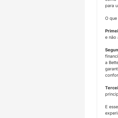
para u
O que
Primei
e não 
Segun
financ
a Bett
garant
confor
Tercei
princi
E esse
experi