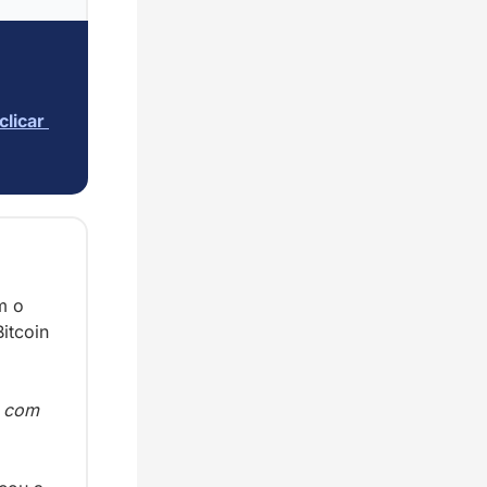
clicar 
 o 
tcoin 
 com 