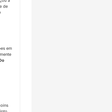
ou a 
 de 
 
ões em 
mente 
Do 
oins 
pto 