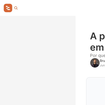
A p
em 
Por que
Bru
Jun