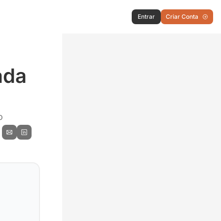
Entrar
Criar Conta
da 
o