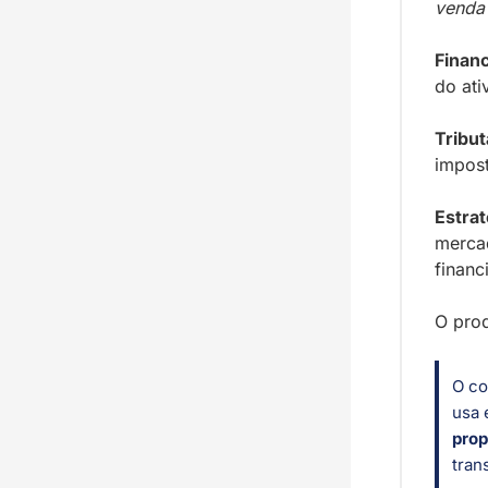
venda 
Financ
do ati
Tribut
impos
Estrat
mercad
financ
O prod
O co
usa 
prop
tran