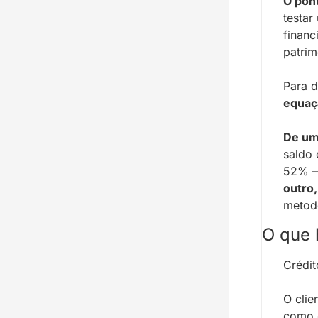
O pont
testar
financ
patrim
Para d
equaç
De um
saldo 
52% – 
outro,
metodo
O que 
Crédit
O clie
como g