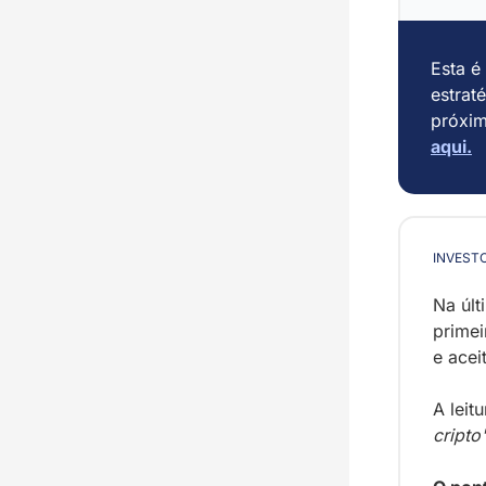
Esta é 
estrat
próxim
aqui
.
INVEST
Na últ
primei
e acei
A leit
cripto