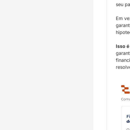
seu pa
Em vez
garant
hipote
Isso é
garant
financ
resolv