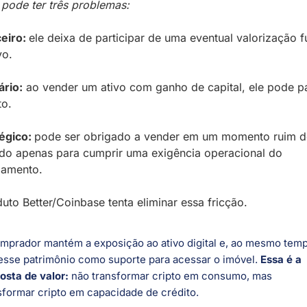
pode ter três problemas:
eiro: 
ele deixa de participar de uma eventual valorização fu
vo.
ário:
 ao vender um ativo com ganho de capital, ele pode pa
to.
égico: 
p
ode ser obrigado a vender em um momento ruim de
o apenas para cumprir uma exigência operacional do 
iamento.
uto Better/Coinbase tenta eliminar essa fricção. 
mprador mantém a exposição ao ativo digital e, ao mesmo temp
esse patrimônio como suporte para acessar o imóvel. 
Essa é a 
osta de valor:
 não transformar cripto em consumo, mas 
sformar cripto em capacidade de crédito.