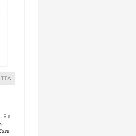
 Ele 
, 
Essa 