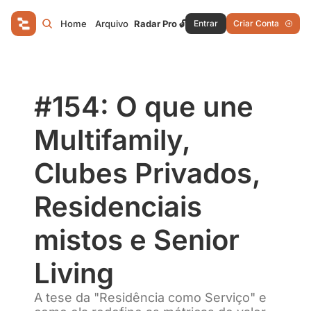
Home
Arquivo
Radar Pro 🔓
Entrar
Criar Conta
#154: O que une 
Multifamily, 
Clubes Privados, 
Residenciais 
mistos e Senior 
Living
A tese da "Residência como Serviço" e 