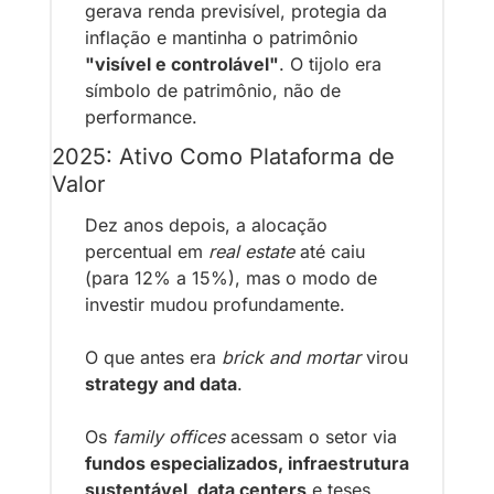
gerava renda previsível, protegia da 
inflação e mantinha o patrimônio 
"visível e controlável"
. O tijolo era 
símbolo de patrimônio, não de 
performance.
2025: Ativo Como Plataforma de 
Valor
Dez anos depois, a alocação 
percentual em 
real estate
 até caiu 
(para 12% a 15%), mas o modo de 
investir mudou profundamente.
O que antes era 
brick and mortar
 virou 
strategy and data
.
Os 
family offices
 acessam o setor via 
fundos especializados, infraestrutura 
sustentável, data centers
 e teses 