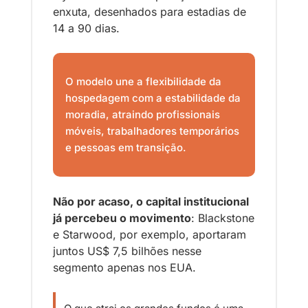
enxuta, desenhados para estadias de 
14 a 90 dias. 
O modelo une a flexibilidade da 
hospedagem com a estabilidade da 
moradia, atraindo profissionais 
móveis, trabalhadores temporários 
e pessoas em transição.
Não por acaso, o capital institucional 
já percebeu o movimento
: Blackstone 
e Starwood, por exemplo, aportaram 
juntos US$ 7,5 bilhões nesse 
segmento apenas nos EUA.