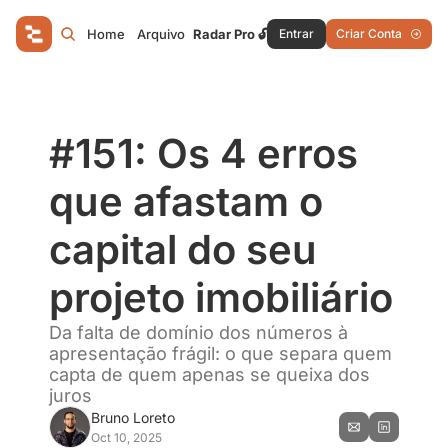
Home
Arquivo
Radar Pro 🔓
Entrar
Criar Conta
#151: Os 4 erros 
que afastam o 
capital do seu 
projeto imobiliário
Da falta de domínio dos números à 
apresentação frágil: o que separa quem 
capta de quem apenas se queixa dos 
juros
Bruno Loreto
Oct 10, 2025