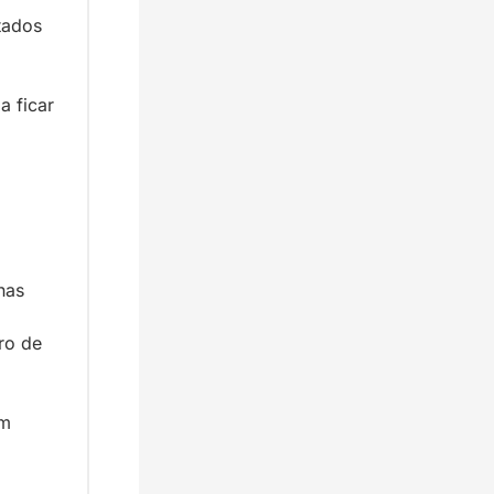
ados 
 ficar 
as 
ro de 
m 