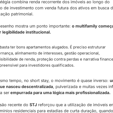
atégia combina renda recorrente dos imóveis ao longo do 
o de investimento com venda futura dos ativos em busca d
zação patrimonial. 
esenho mostra um ponto importante: 
o multifamily começa
 legibilidade institucional.
basta ter bons apartamentos alugados. É preciso estruturar 
rnança, alinhamento de interesses, gestão operacional, 
isibilidade de renda, proteção contra perdas e narrativa financei
reensível para investidores qualificados.
mo tempo, no short stay, o movimento é quase inverso: 
u
que nasceu descentralizada
, pulverizada e muitas vezes inf
a ser
 empurrada para uma lógica mais profissionalizada.
são recente do 
STJ
 reforçou que a utilização de imóveis em
ínios residenciais para estadias de curta duração, quando