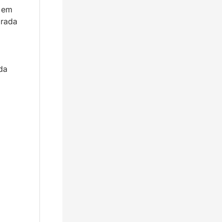
 em 
rada 
a 