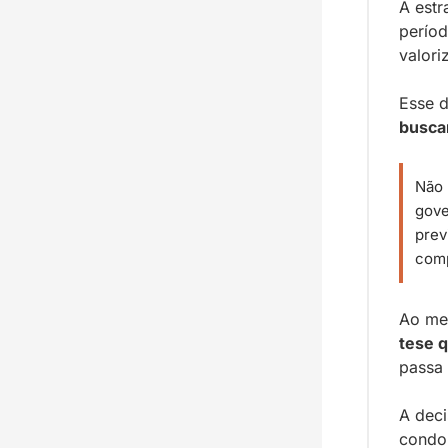
A estr
períod
valori
Esse d
buscar
Não 
gove
prev
comp
Ao mes
tese 
passa 
A deci
condom