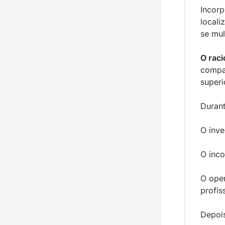
Incorp
locali
se mul
O raci
compac
superi
Durant
O inve
O inc
O ope
profis
Depoi