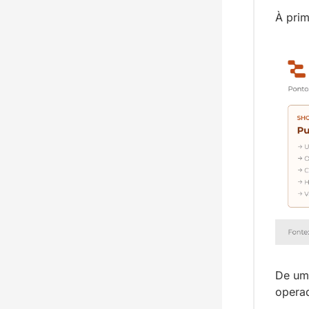
À prim
De um 
opera