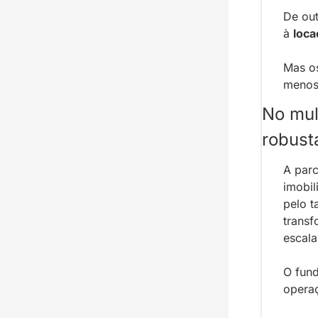
De out
à 
loca
Mas os
menos 
No mul
robusta
A parc
imobil
pelo t
transf
escala
O fund
operaç