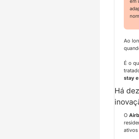
em u
ada
nom
Ao lon
quando
É o q
tratad
stay e
Há dez 
inovaç
O 
Air
reside
ativos