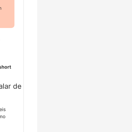
 
 
short 
lar de 
is 
mo 