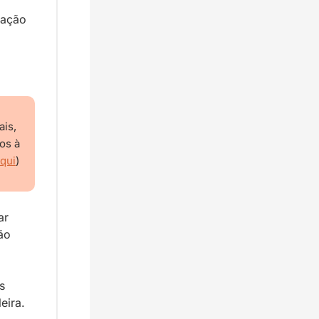
ação 
is, 
s à 
qui
)
r 
o 
 
eira.