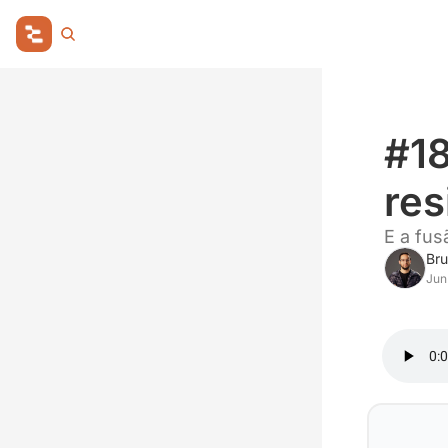
#18
res
E a fus
Bru
Jun