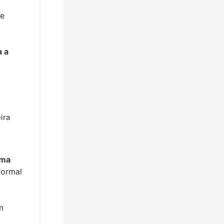
e 
 a 
ra 
ma 
ormal 
 
 