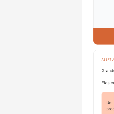
ABERTU
Grande
Elas 
Um 
prod