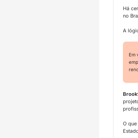
Há cer
no Bras
A lógi
Em v
empr
rend
Brookf
projet
profis
O que
Estado