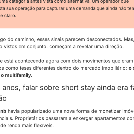
ma categoria antes vista como alternativa. Um operador que 
pta sua operação para capturar uma demanda que ainda não tem
e claro.
go do caminho, esses sinais parecem desconectados. Mas,
 vistos em conjunto, começam a revelar uma direção.
ue está acontecendo agora com dois movimentos que eram 
os como teses diferentes dentro do mercado imobiliário: 
o 
 o multifamily.
anos, falar sobre short stay ainda era fa
ão 
bnb
 havia popularizado uma nova forma de monetizar imóve
nciais. Proprietários passaram a enxergar apartamentos co
 de renda mais flexíveis. 