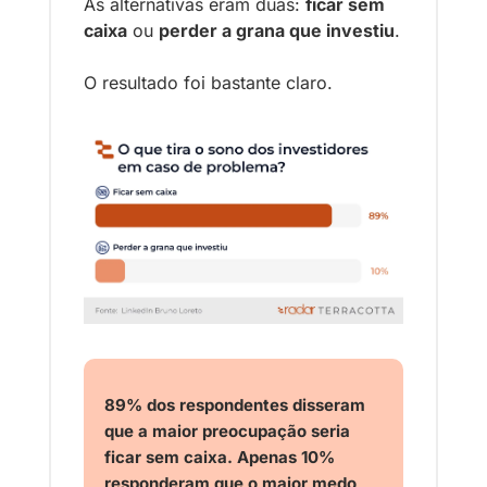
As alternativas eram duas: 
ficar sem 
caixa
 ou 
perder a grana que investiu
.
O resultado foi bastante claro.
89% dos respondentes disseram 
que a maior preocupação seria 
ficar sem caixa. Apenas 10% 
responderam que o maior medo 