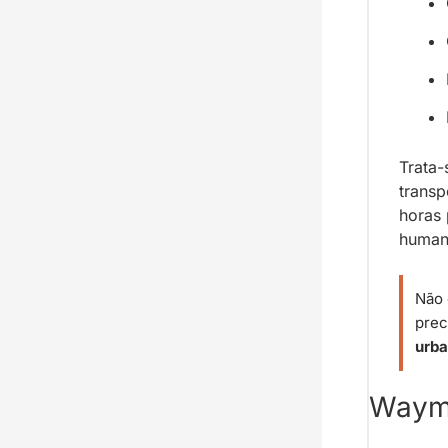
Trata
transp
horas 
human
Não 
prec
urba
Waymo