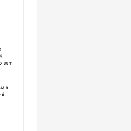
 
 
o sem 
a e 
 é 