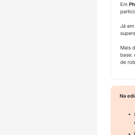
Em 
Ph
partic
Já em
super
Mais d
base: 
de rob
Na edi
