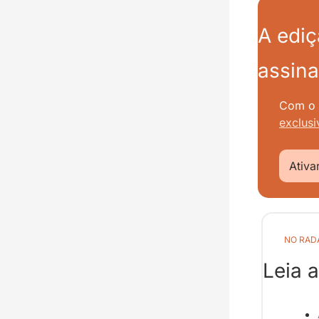
A ediç
assina
Com o t
exclusi
Ativa
NO RAD
Leia 