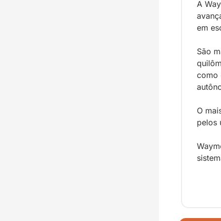
A Way
avanç
em esc
São ma
quilôm
como 
autôno
O mais
pelos 
Waymo
sistem