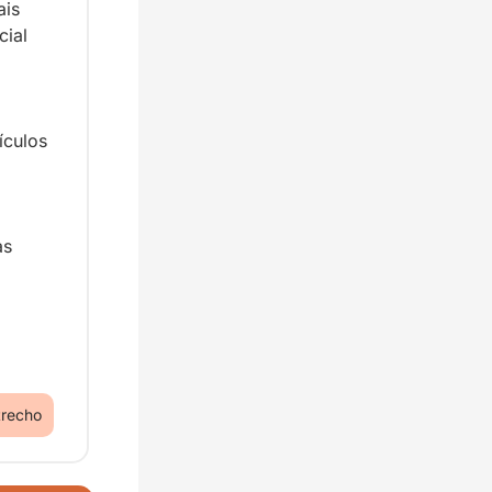
is 
al 
culos 
s 
trecho