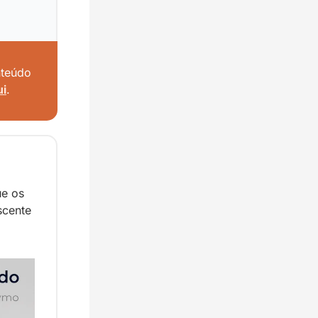
teúdo 
ui
.
e os 
cente 
.