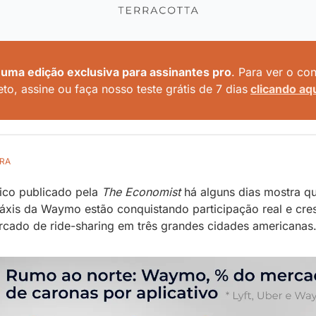
 uma edição exclusiva para assinantes pro
. Para ver o con
to, assine ou faça nosso teste grátis de 7 dias
clicando aq
RA
ico publicado pela 
The Economist
 há alguns dias mostra qu
áxis da Waymo estão conquistando participação real e cres
cado de ride-sharing em três grandes cidades americanas