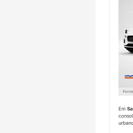
Em 
Sa
conso
urban