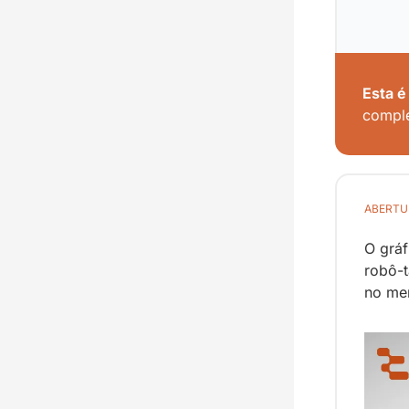
Esta é
comple
ABERTU
O gráf
robô-t
no mer