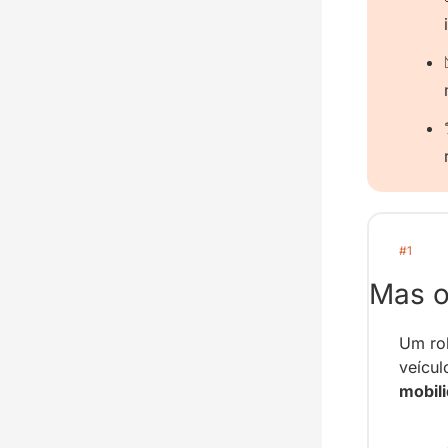
#1
Mas o
Um rob
veícul
mobil