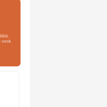
údos 
a você.