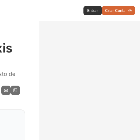
Entrar
Criar Conta
is 
sto de 