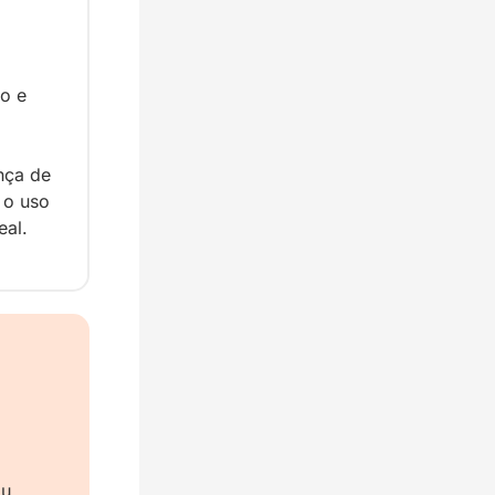
o e 
ça de 
o uso 
eal.
u 