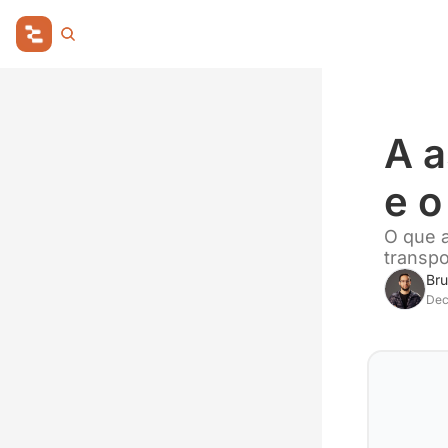
A a
e o
O que a
transpo
Bru
Dec