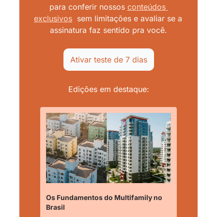
para conferir nossos
conteúdos 
exclusivos
sem limitações e avaliar se a 
assinatura faz sentido pra você.
Ativar teste de 7 dias
Edições em destaque:
Os Fundamentos do Multifamily no 
Brasil