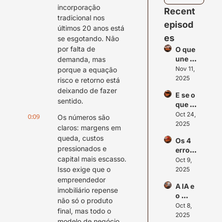
incorporação 
Recent 
tradicional nos 
episod
últimos 20 anos está 
es
se esgotando. Não 
por falta de 
O que 
une 
demanda, mas 
Multif
Nov 11, 
porque a equação 
amily, 
2025
risco e retorno está 
Clube
deixando de fazer 
E se o 
s 
sentido.
que 
Privad
você 
Oct 24, 
os, 
0:09
Os números são 
mais 
2025
Reside
claros: margens em 
recla
nciais 
queda, custos 
Os 4 
ma na 
misto
pressionados e 
erros 
verda
s e 
capital mais escasso. 
que 
Oct 9, 
de for 
Senior 
afasta
Isso exige que o 
2025
a 
Living
m o 
empreendedor 
maior 
A IA e 
capital 
proteç
imobiliário repense 
o 
do seu 
ão 
não só o produto 
futuro 
Oct 8, 
projet
para o 
final, mas todo o 
do 
2025
o 
seu 
modelo de negócio.