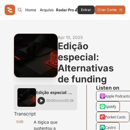
Home
Arquivo
Radar Pro 🔓
Entrar
Criar Conta
Apr 10, 2025
Edição 
especial: 
Alternativas 
de funding
Listen on
Edição especial: Alternativas de funding
Apple Podcasts
00:00
05:36
Spotify
Transcript
Pocket Casts
0:00
A lógica que 
Castro
sustentou a 