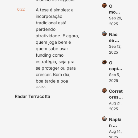
OLX
imobil
negóc
O 
iário
io?
0:22
A tese é simples: a 
mome
incorporação 
nto da 
Sep 29, 
tradicional está 
infrae
2025
perdendo 
strutu
Não 
ra
atratividade. E agora, 
se 
quem joga bem é 
deixe 
Sep 12, 
quem sabe usar 
engan
2025
funding como 
ar pela 
estratégia, seja pra 
O 
taxa 
se proteger ou para 
capital 
de 
crescer. Bom dia, 
encurt
Sep 5, 
juros
ou. E 
boa tarde e boa 
2025
agora
noite.
Corret
?
Radar Terracotta
0:37
ores 
Sou Bruno Loreto, 
agora 
Aug 21, 
sócio da Terracota 
pode
2025
Ventures, e este é 
m 
mais um episódio do 
Napki
vende
Radar Podcast, sua 
n 
r 
dose semanal do que 
Fundi
Aug 14, 
token
realmente importa no 
ng 
2025
s de 