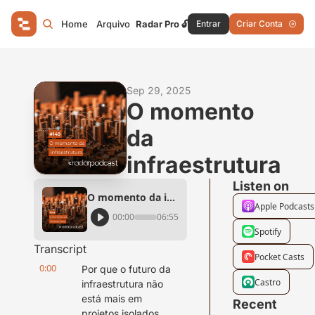
Home
Arquivo
Radar Pro 🔓
Entrar
Criar Conta
Sep 29, 2025
O momento 
da 
infraestrutura
Listen on
O momento da infraestrutura
Apple Podcasts
00:00
06:55
Spotify
Transcript
Pocket Casts
0:00
Por que o futuro da 
Castro
infraestrutura não 
está mais em 
Recent 
projetos isolados, 