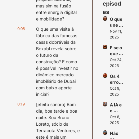
episod
mas sim na fusão 
es
entre energia digital 
e mobilidade?
O que 
une 
0:08
O que uma visita à 
Multif
Nov 11, 
fábrica das famosas 
amily, 
2025
casas dobráveis da 
Clube
E se o 
Boxabl revela sobre 
s 
que 
Privad
o futuro da 
você 
Oct 24, 
os, 
construção? E como 
mais 
2025
Reside
é possível investir no 
recla
nciais 
dinâmico mercado 
Os 4 
ma na 
misto
imobiliário de Dubai 
erros 
verda
s e 
com baixo aporte 
que 
Oct 9, 
de for 
Senior 
afasta
inicial?
2025
a 
Living
m o 
maior 
0:19
[efeito sonoro] Bom 
A IA e 
capital 
proteç
o 
dia, boa tarde e boa 
do seu 
ão 
futuro 
Oct 8, 
noite. Sou Bruno 
projet
para o 
do 
2025
o 
Loreto, sócio da 
seu 
OLX
imobil
negóc
Terracota Ventures, e 
Não 
iário
io?
este é mais um 