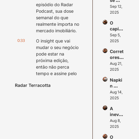
se 
episódio do Radar 
deixe 
Sep 12, 
Podcast, sua dose 
engan
2025
semanal do que 
ar pela 
O 
taxa 
realmente importa no 
capital 
de 
mercado imobiliário.
encurt
Sep 5, 
juros
0:33
ou. E 
O insight que vai 
2025
agora
mudar o seu negócio 
Corret
?
pode estar na 
ores 
próxima edição, 
agora 
Aug 21, 
então não perca 
pode
2025
tempo e assine pelo 
m 
link na descrição. Lá 
Napki
vende
Radar Terracotta
n 
você acessa a 
r 
Fundi
Aug 14, 
token
edição em texto 
ng 
2025
s de 
completa.
Imobil
imóvei
A 
0:41
iário
Além disso, deixe um 
s
inevita
comentário e 
bilida
Aug 8, 
responda a enquete 
de do 
2025
desse episódio. 
Senior 
Nosso time lê tudo.
O 
Living