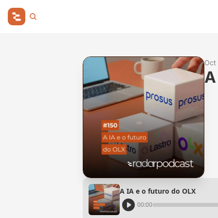
Oct
A
A IA e o futuro do OLX
00:00