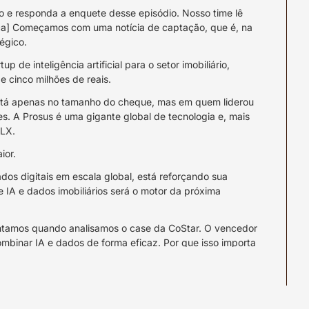
 e responda a enquete desse episódio. Nosso time lê 
ca] Começamos com uma notícia de captação, que é, na 
égico.
 de inteligência artificial para o setor imobiliário, 
e cinco milhões de reais.
stá apenas no tamanho do cheque, mas em quem liderou 
es. A Prosus é uma gigante global de tecnologia e, mais 
OLX.
ior.
ados digitais em escala global, está reforçando sua 
IA e dados imobiliários será o motor da próxima 
ntamos quando analisamos o case da CoStar. O vencedor 
binar IA e dados de forma eficaz. Por que isso importa 
na escala de audiência e sua monetização depende muito 
 Lastro mostra que o futuro pode ir muito além.