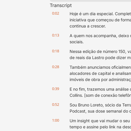
Transcript
0:02
Hoje é um dia especial. Comple
iniciativa que começou de form
continua a crescer.
0:13
A quem nos acompanha, deixo me
sociais.
0:18
Nessa edição de número 150, va
de reais da Lastro pode dizer m
0:28
Também anunciamos oficialment
alocadores de capital e analisa
imóveis de obra por administraç
0:39
E no fim, trazemos uma análise d
Collins. [som de conexão telefôn
0:52
Sou Bruno Loreto, sócio da Terr
Podcast, sua dose semanal do q
1:00
Um insight que vai mudar o seu
tempo e assine pelo link na des