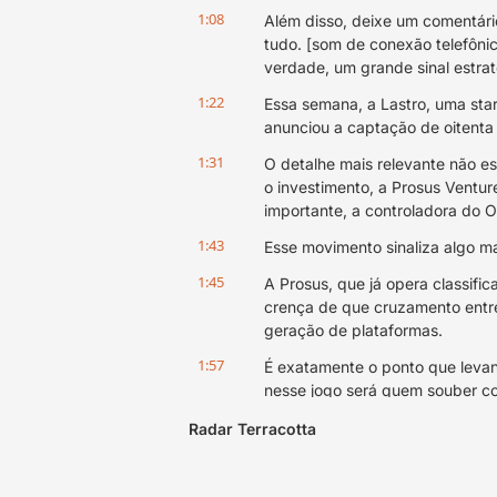
1:08
Além disso, deixe um comentário
tudo. [som de conexão telefôni
verdade, um grande sinal estrat
1:22
Essa semana, a Lastro, uma startup
anunciou a captação de oitenta 
1:31
O detalhe mais relevante não e
o investimento, a Prosus Ventur
importante, a controladora do 
1:43
Esse movimento sinaliza algo ma
1:45
A Prosus, que já opera classific
crença de que cruzamento entre 
geração de plataformas.
1:57
É exatamente o ponto que leva
nesse jogo será quem souber com
para o OLX?
Radar Terracotta
2:09
Hoje, a força da empresa está 
dos anúncios. O investimento na