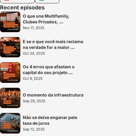
Recent episodes
O que une Multifamily, 
Clubes Privados, 
Residenciais mistos e Senior 
Nov 11, 2025
Living
E se o que você mais reclama 
na verdade for a maior 
proteção para o seu 
Oct 24, 2025
negócio?
Os 4 erros que afastam o 
capital do seu projeto 
imobiliário
Oct 9, 2025
O momento da infraestrutura
Sep 29, 2025
Não se deixe enganar pela 
taxa de juros
Sep 12, 2025