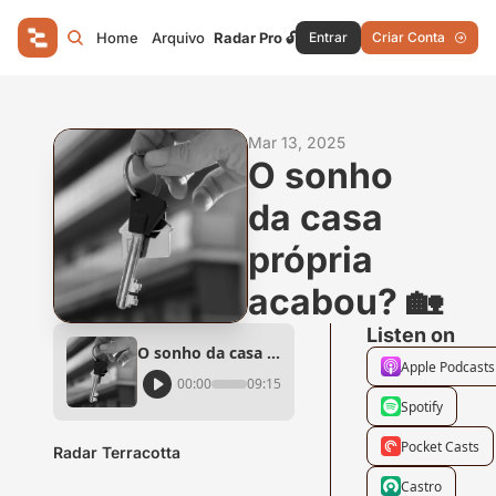
Home
Arquivo
Radar Pro 🔓
Entrar
Criar Conta
Mar 13, 2025
O sonho 
da casa 
própria 
acabou? 🏡
Listen on
O sonho da casa própria acabou? 🏡
Apple Podcasts
00:00
09:15
Spotify
Pocket Casts
Radar Terracotta
Castro