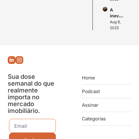
Imobil
imóvei
A 
iário
s
inevita
bilida
Aug 8, 
de do 
2025
Senior 
Living
Sua dose 
Home
semanal do que 
realmente 
Podcast
importa no 
mercado 
Assinar
imobiliário.
Categorias