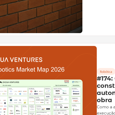
Robótica
#174:
constr
autom
obra
Como a au
execuçã