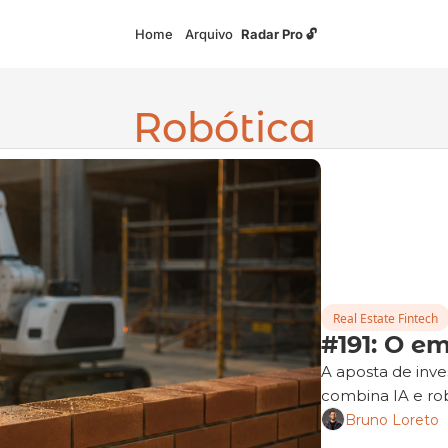
Home
Arquivo
Radar Pro 🔓
Robótica
Real Estate Fintech
#191: O em
A aposta de inv
combina IA e rob
Bruno Loreto