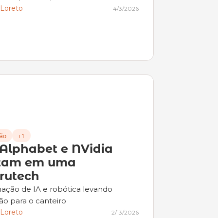
 Loreto
4/3/2026
ção
+1
 Alphabet e NVidia 
tam em uma 
rutech
ção de IA e robótica levando 
̃o para o canteiro
 Loreto
2/13/2026