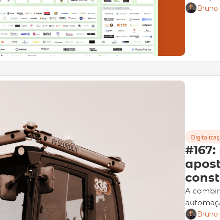
Bruno
Digitaliza
#167:
apos
const
A combina
automaça
Bruno