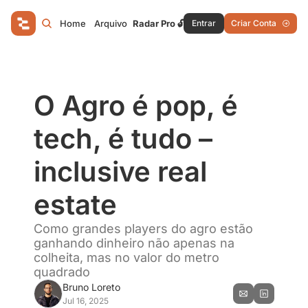
Home
Arquivo
Radar Pro 🔓
Entrar
Criar Conta
O Agro é pop, é 
tech, é tudo – 
inclusive real 
estate
Como grandes players do agro estão 
ganhando dinheiro não apenas na 
colheita, mas no valor do metro 
quadrado
Bruno Loreto
Jul 16, 2025