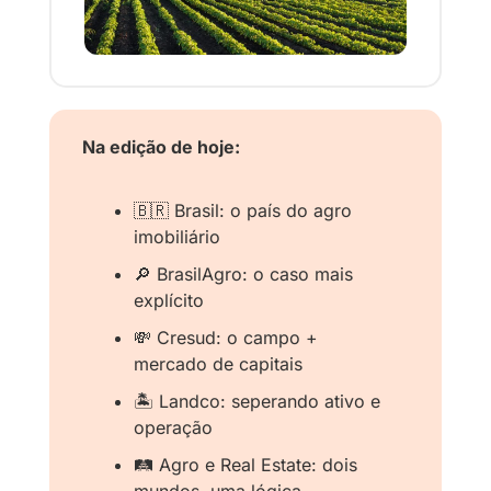
Na edição de hoje:
🇧🇷
Brasil: o país do agro 
imobiliário
🔎
 BrasilAgro: o caso mais 
explícito
💸
 Cresud: o campo + 
mercado de capitais
🏝️ Landco: seperando ativo e 
operação
🛤️ Agro e Real Estate: dois 
mundos, uma lógica