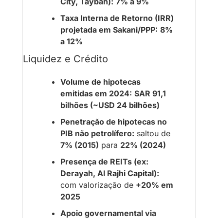
City, Taybah):
7% a 9%
Taxa Interna de Retorno (IRR) 
projetada em Sakani/PPP:
8% 
a 12%
Liquidez e Crédito
Volume de hipotecas 
emitidas em 2024:
SAR 91,1 
bilhões (~USD 24 bilhões)
Penetração de hipotecas no 
PIB não petrolífero:
 saltou de 
7% (2015)
 para 
22% (2024)
Presença de REITs (ex: 
Derayah, Al Rajhi Capital):
com valorização de 
+20% em 
2025
Apoio governamental via 