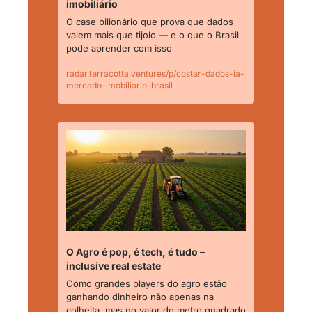
imobiliário
O case bilionário que prova que dados 
valem mais que tijolo — e o que o Brasil 
pode aprender com isso
radar.terracotta.ventures/p/costar-dados-ia-
mercado-imobiliario-brasil
O Agro é pop, é tech, é tudo – 
inclusive real estate
Como grandes players do agro estão 
ganhando dinheiro não apenas na 
colheita, mas no valor do metro quadrado