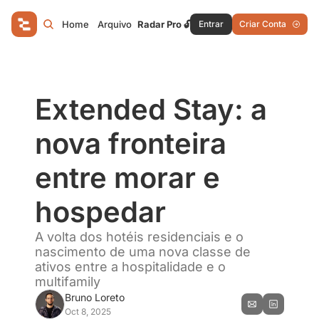
Home
Arquivo
Radar Pro 🔓
Entrar
Criar Conta
Extended Stay: a 
nova fronteira 
entre morar e 
hospedar
A volta dos hotéis residenciais e o 
nascimento de uma nova classe de 
ativos entre a hospitalidade e o 
multifamily
Bruno Loreto
Oct 8, 2025