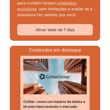
para conferir nossos
conteúdos 
exclusivos
sem limitações e avaliar se a 
assinatura faz sentido pra você.
Ativar teste de 7 dias
Conteúdos em destaque
CoStar: como um império de dados e 
IA está reescrevendo o mercado 