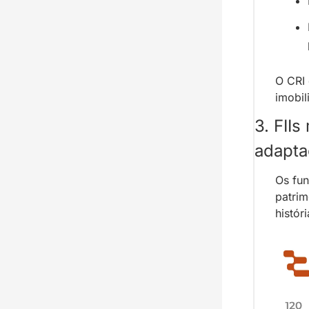
O CRI 
imobili
3. FIIs
adapta
Os fun
patrim
histór