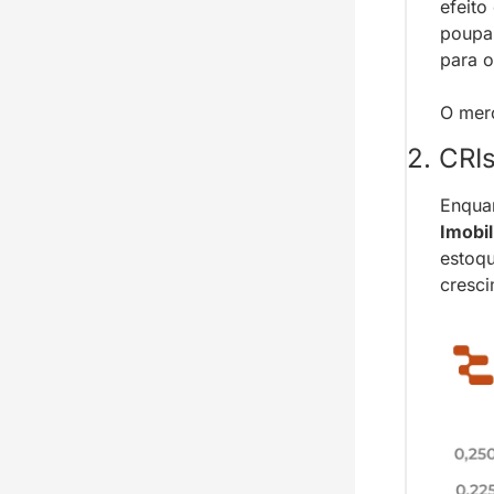
efeito
poupan
para o
O merc
2. CRI
Enqua
Imobil
estoq
cresci