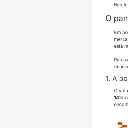
Boa le
O pan
Em pou
mercad
está 
Para o
financ
1. A p
O vol
14%
 
encolh