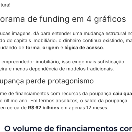
itura!
orama de funding em 4 gráficos
cas imagens, dá para entender uma mudança estrutural no
o de capitais imobiliário: o dinheiro continua existindo, mas
mudando de 
forma
, 
origem
 e 
lógica de acesso
. 
 empreendedor imobiliário, isso exige mais sofisticação 
eira e menos dependência de modelos tradicionais.
oupança perde protagonismo
ume de financiamentos com recursos da poupança 
caiu qua
no último ano. Em termos absolutos, o saldo da poupança 
eu cerca de 
R$ 62 bilhões
 em apenas 12 meses.