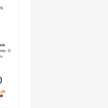
g 
is 
te. O 
m 