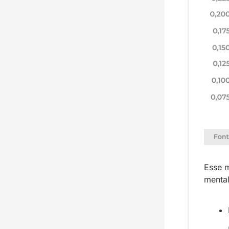
Esse m
mental