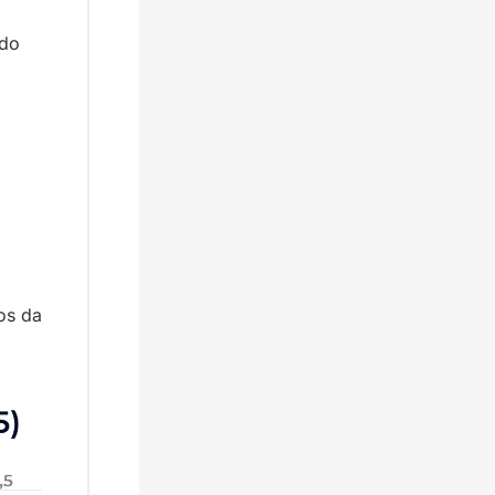
do 
s da 