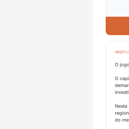
ABERTU
O jogo
O capi
demand
invest
Nesta 
region
do me