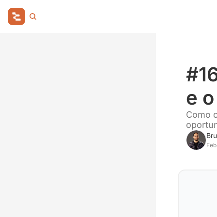
#16
e o
Como ca
oportun
Bru
Feb