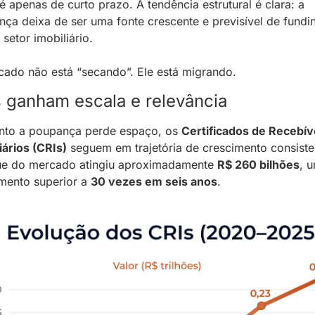
 é apenas de curto prazo. A tendência estrutural é clara: a 
ça deixa de ser uma fonte crescente e previsível de fundin
 setor imobiliário.
ado não está “secando”. Ele está migrando.
s ganham escala e relevância
nto a poupança perde espaço, os 
Certificados de Recebíve
iários (CRIs)
 seguem em trajetória de crescimento consisten
ue do mercado atingiu aproximadamente 
R$ 260 bilhões
, u
mento superior a 
30 vezes em seis anos
.