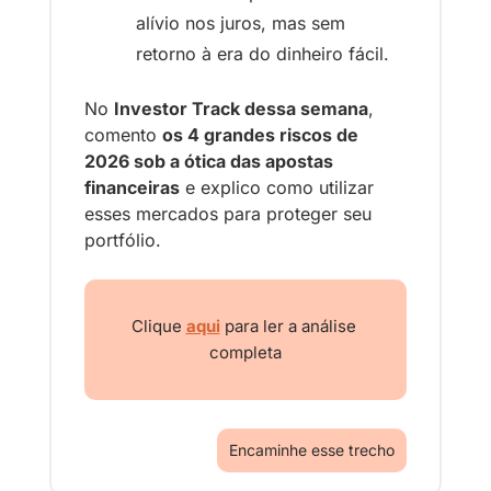
alívio nos juros, mas sem 
retorno à era do dinheiro fácil.
No 
Investor Track dessa semana
, 
comento 
os 4 grandes riscos de 
2026 sob a ótica das apostas 
financeiras
 e explico como utilizar 
esses mercados para proteger seu 
portfólio.
Clique 
aqui
 para ler a análise 
completa
Encaminhe esse trecho