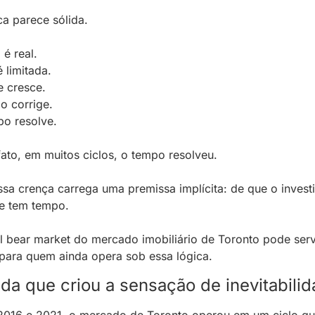
ca parece sólida.
 é real.
é limitada.
 cresce.
ão corrige.
o resolve.
fato, em muitos ciclos, o tempo resolveu.
sa crença carrega uma premissa implícita:
 de que o investi
e tem tempo.
l bear market do mercado imobiliário de Toronto pode servi
 para quem ainda opera sob essa lógica.
da que criou a sensação de inevitabili
2016 e 2021, o mercado de Toronto operou em um ciclo qu