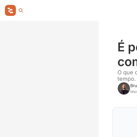
É 
com
O que o
tempo.
Bru
Mar