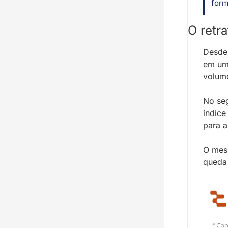
form
O retr
Desde 
em uma
volume
No seg
índice
para 
O mes
queda