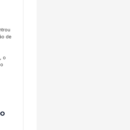
trou 
o de 
 o 
o 