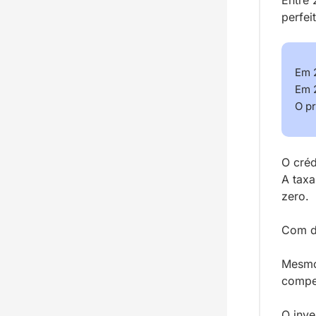
perfei
Em 2
Em 2
O pr
O créd
A taxa
zero.
Com di
Mesmo 
compe
O inve