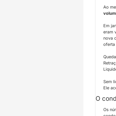
Ao me
volum
Em jan
eram v
nova o
ofert
Queda 
Retraç
Liquid
Sem li
Ele ac
O cond
Os nú
condom