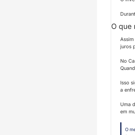
Durant
O que
Assim
juros 
No Can
Quando
Isso s
a enfr
Uma di
em mu
O me