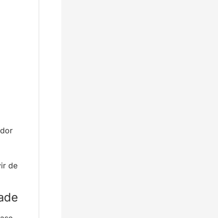
dor 
r de 
dade
ase 