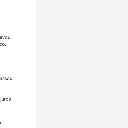
evou 
co.
assou 
uros 
e 