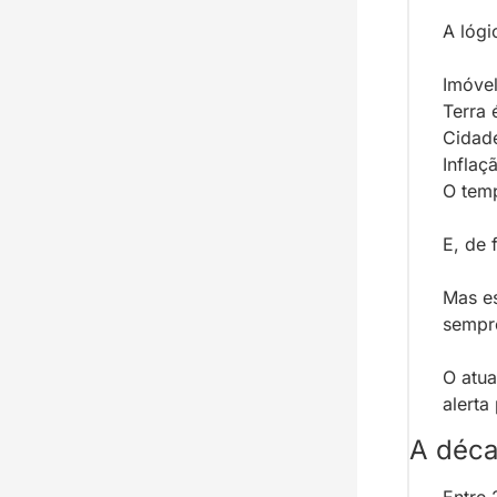
A lógi
Imóvel
Terra 
Cidade
Inflaç
O temp
E, de 
Mas es
sempr
O atua
alerta
A déca
Entre 