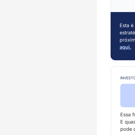
Esta é 
estrat
próxim
aqui
.
INVEST
Essa f
E quas
pode c