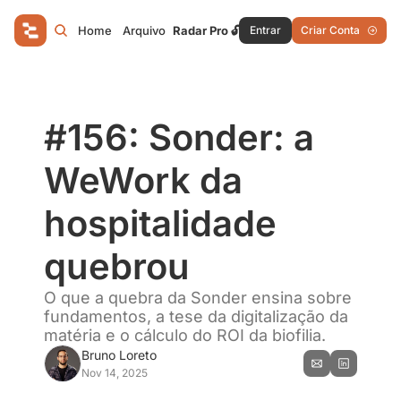
Home
Arquivo
Radar Pro 🔓
Entrar
Criar Conta
#156: Sonder: a 
WeWork da 
hospitalidade 
quebrou
O que a quebra da Sonder ensina sobre 
fundamentos, a tese da digitalização da 
matéria e o cálculo do ROI da biofilia.
Bruno Loreto
Nov 14, 2025