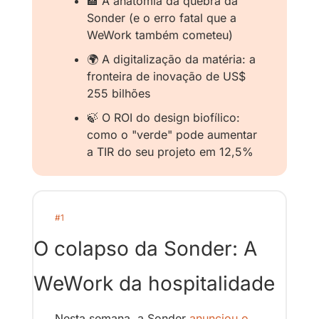
🏨
 A anatomia da quebra da 
Sonder (e o erro fatal que a 
WeWork também cometeu)
🌍 A digitalização da matéria: a 
fronteira de inovação de US$ 
255 bilhões
🍃
 O ROI do design biofílico: 
como o "verde" pode aumentar 
a TIR do seu projeto em 12,5%
#1
O colapso da Sonder: A 
WeWork da hospitalidade
Nesta semana, a Sonder 
anunciou o 