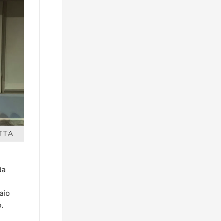
a 
io 
.