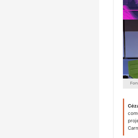
Céza
comu
proj
Carn