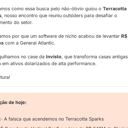
amos como essa busca pelo não-óbvio guiou o 
Terracotta 
s
, nosso encontro que reuniu outsiders para desafiar o 
ento do setor. 
amos por que um software de nicho acabou de levantar 
R$
es
 com a General Atlantic. 
gulhamos no case da 
Invisto
, que transforma casas antigas 
a em ativos dolarizados de alta performance.
itura!
ção de hoje:
✨
 A faísca que acendemos no Terracotta Sparks