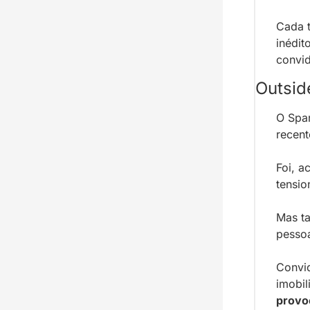
Cada 
inédit
convid
Outsid
O Spar
recent
Foi, a
tensi
Mas t
pessoa
Convi
imobili
provo