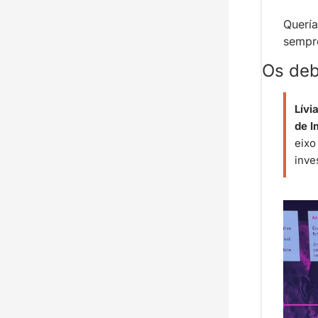
Querí
sempr
Os deb
Lívi
de I
eixo
inve