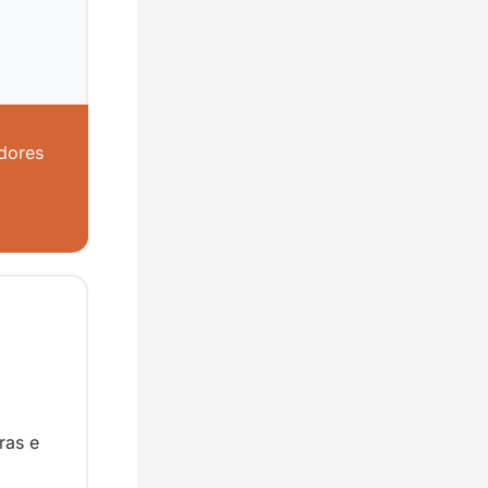
ores 
as e 