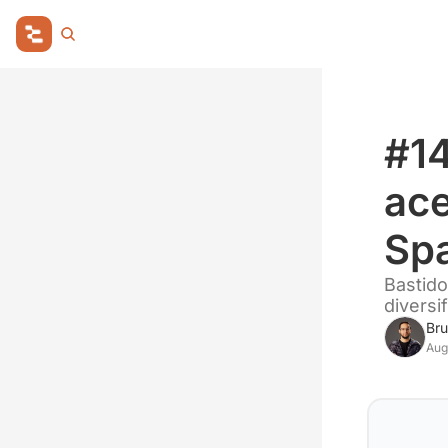
#14
ace
Sp
Bastido
diversif
Bru
Aug