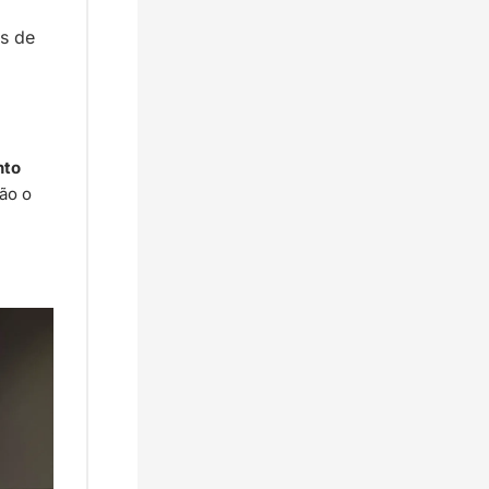
 de 
to 
o o 