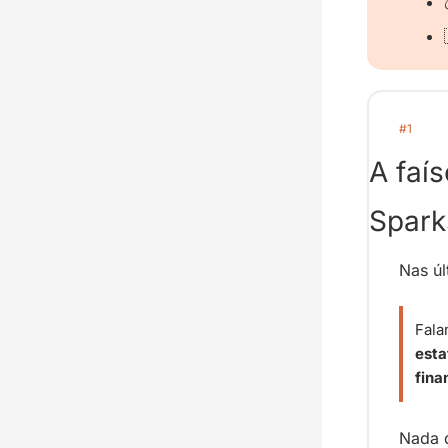
#1
A faí
Spark
Nas úl
Fala
esta
fina
Nada d