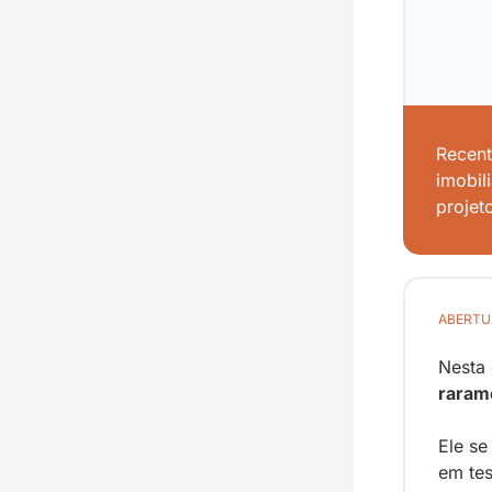
Recent
imobil
projeto
ABERTU
Nesta 
rarame
Ele se
em te