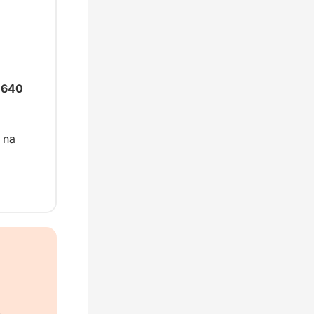
 640 
na 