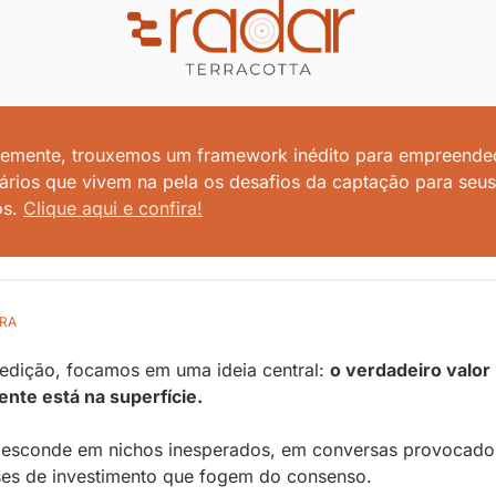
emente, trouxemos um framework inédito para empreended
iários que vivem na pela os desafios da captação para seus 
s. 
Clique aqui e confira!
RA
edição, focamos em uma ideia central: 
o verdadeiro valor 
nte está na superfície. 
 esconde em nichos inesperados, em conversas provocador
ses de investimento que fogem do consenso.