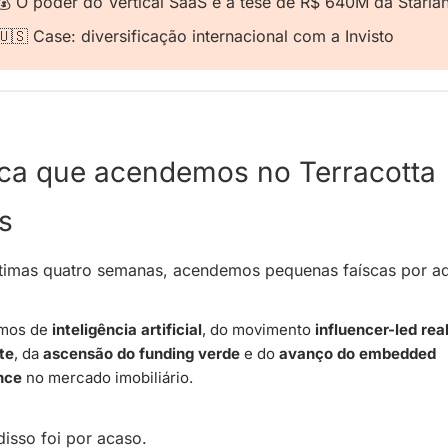
💰 O poder do Vertical SaaS e a tese de R$ 640M da Staria
🇺🇸
 Case: diversificação internacional com a Invisto
sca que acendemos no Terracotta 
s
timas quatro semanas, acendemos pequenas faíscas por aq
mos de 
inteligência artificial
, do movimento
 influencer-led real
te
, da 
ascensão do funding verde
 e do 
avanço do embedded 
nce
 no mercado imobiliário.
isso foi por acaso.