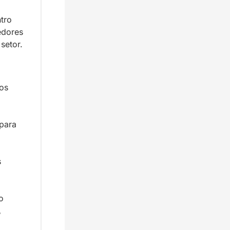
ro 
dores 
setor.
os 
ara 
 
 
 