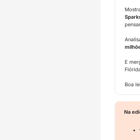
Mostr
Spark
pensam
Analis
milhõ
E mer
Flórid
Boa le
Na edi