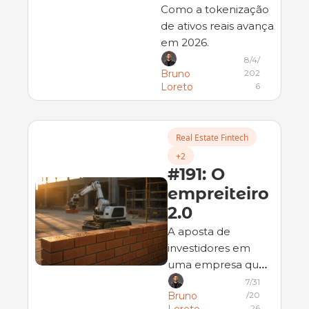
Como a tokenização 
de ativos reais avança 
em 2026.
8/4/
202
Bruno 
6
Loreto
Real Estate Fintech
+2
#191: O 
empreiteiro 
2.0
A aposta de 
investidores em 
uma empresa que 
combina IA e 
7/31
/20
Bruno 
robótica para 
26