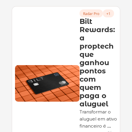
transformação.
Radar Pro
+1
Bilt 
Rewards: 
a 
proptech 
que 
ganhou 
pontos 
com 
quem 
paga o 
aluguel
Transformar o 
aluguel em ativo 
financeiro é 