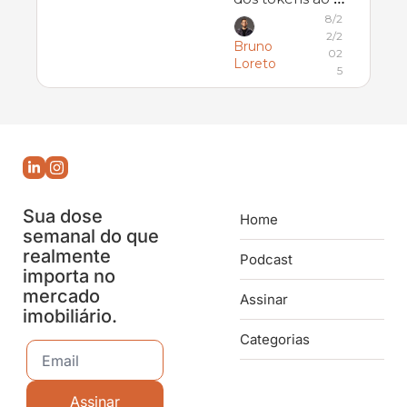
avanço do 
8/2
2/2
funding verde 
Bruno 
02
Loreto
5
Sua dose 
Home
semanal do que 
realmente 
Podcast
importa no 
mercado 
Assinar
imobiliário.
Categorias
Assinar