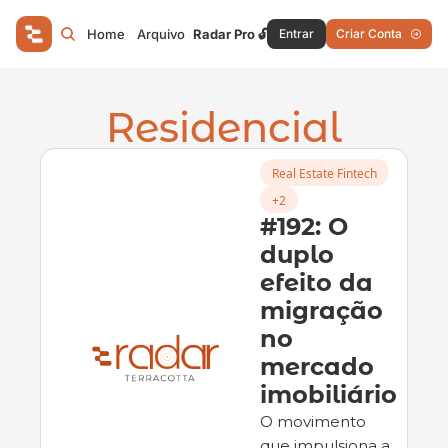
Home
Arquivo
Radar Pro 🔓
Entrar
Criar Conta
Residencial
Real Estate Fintech
+2
#192: O 
duplo 
efeito da 
migração 
no 
mercado 
imobiliário
O movimento 
que impulsiona a 