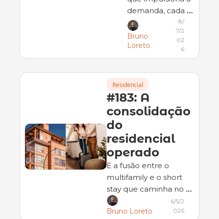
demanda, cada 
vez menos 
8/
7/2
impulsiona a mão 
Bruno 
02
de obra
Loreto
6
Residencial
#183: A 
consolidação 
do 
residencial 
operado
E a fusão entre o 
multifamily e o short 
stay que caminha no 
Brasil
6/5/2
026
Bruno Loreto