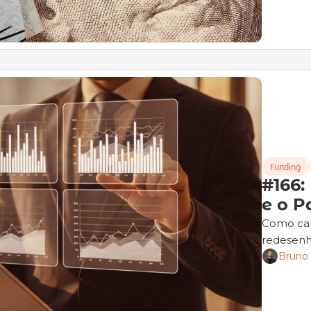
Funding
#166:
e o 
Como capi
redesenh
Bruno