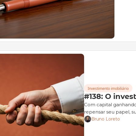
Investimento imobiliário
#138: O inves
Com capital ganhando 
repensar seu papel, su
Bruno Loreto