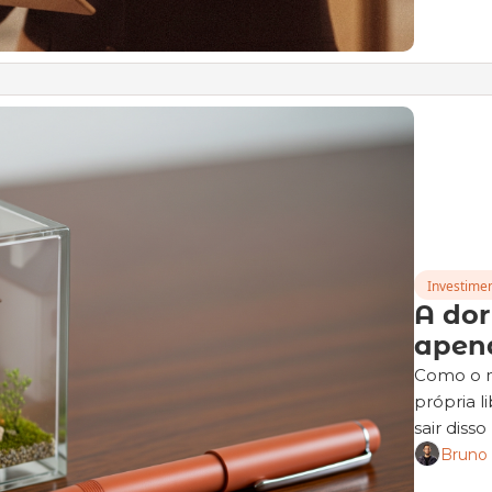
Investimen
A dor 
apena
Como o mi
própria 
sair disso
Bruno