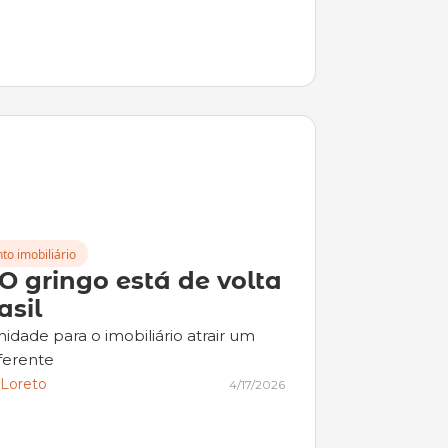
to imobiliário
O gringo está de volta 
asil
idade para o imobiliário atrair um 
iferente
 Loreto
4/17/2026