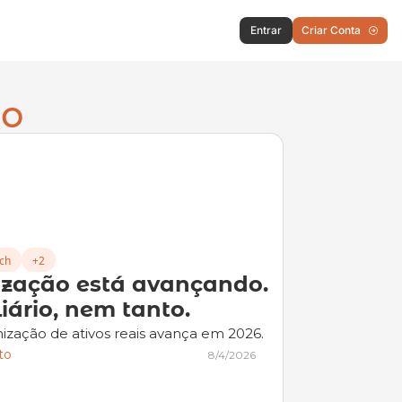
Entrar
Criar Conta
io
ech
+2
zação está avançando. 
iário, nem tanto.
zação de ativos reais avança em 2026.
to
8/4/2026