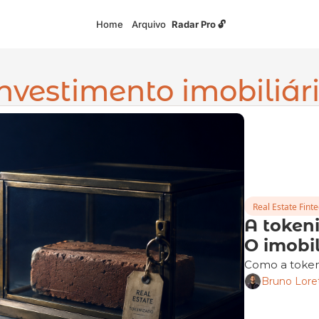
Home
Arquivo
Radar Pro 🔓
nvestimento imobiliár
Real Estate Fint
A tokeni
O imobil
Como a tokeni
Bruno Lore