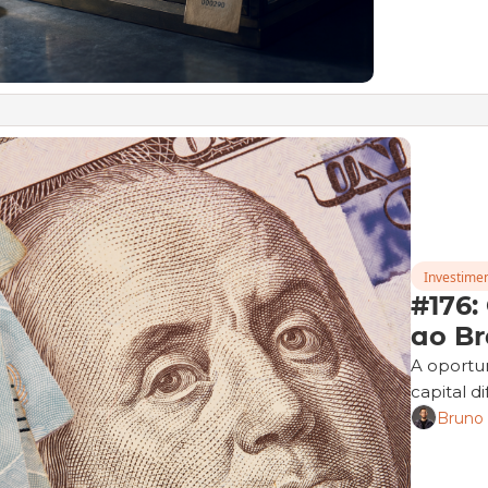
Investimen
#176: 
ao Br
A oportun
capital d
Bruno