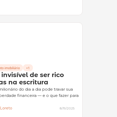
to imobiliário
+1
invisível de ser rico 
s na escritura
lionário do dia a dia pode travar sua 
liberdade financeira — e o que fazer para 
 Loreto
8/19/2025